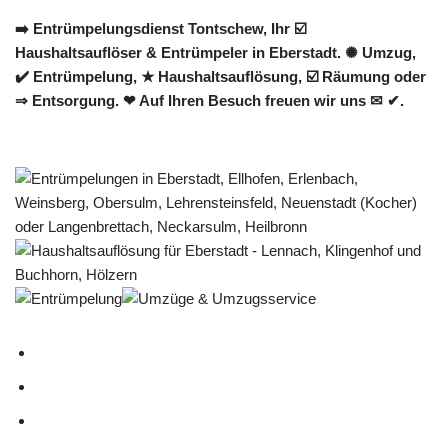
➡️ Entrümpelungsdienst Tontschew, Ihr ☑️
Haushaltsauflöser & Entrümpeler in Eberstadt. ✺ Umzug,
✔️ Entrümpelung, ★ Haushaltsauflösung, ☑️ Räumung oder
⇒ Entsorgung. ❤ Auf Ihren Besuch freuen wir uns ✉ ✔.