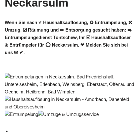
Wenn Sie nach ⭐ Haushaltsauflösung, ♻ Entrümpelung, ❌
Umzug, ☑️ Räumung und ⇒ Entsorgung gesucht haben: ➡️
Entrümpelungsdienst Tontschew, Ihr ☑️ Haushaltsauflöser
& Entrümpeler für ⭕ Neckarsulm. ❤ Melden Sie sich bei
uns ✉ ✔.