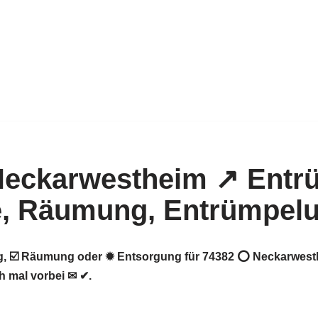
, ☑️ Räumung oder ✹ Entsorgung für 74382 ⭕ Neckarwesth
h mal vorbei ✉ ✔.