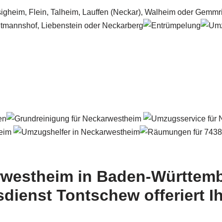
westheim in Baden-Württemb
ienst Tontschew offeriert I