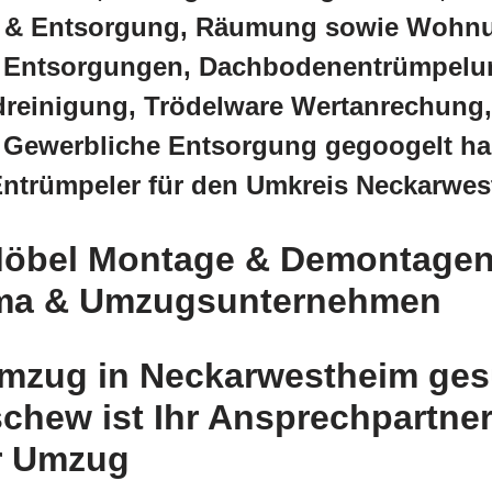
 & Entsorgung, Räumung sowie Wohn
 Entsorgungen, Dachbodenentrümpelu
reinigung, Trödelware Wertanrechung
, Gewerbliche Entsorgung gegoogelt h
Entrümpeler für den Umkreis Neckarwe
öbel Montage & Demontagen
rma & Umzugsunternehmen
Umzug in Neckarwestheim ge
chew ist Ihr Ansprechpartner
r Umzug