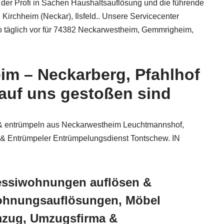
der Profi in Sachen Haushaltsauflösung und die führende
irchheim (Neckar), Ilsfeld.. Unsere Servicecenter
 so täglich vor für 74382 Neckarwestheim, Gemmrigheim,
im – Neckarberg, Pfahlhof
 auf uns gestoßen sind
 & entrümpeln aus Neckarwestheim Leuchtmannshof,
er & Entrümpeler Entrümpelungsdienst Tontschew. IN
Messiwohnungen auflösen &
Wohnungsauflösungen, Möbel
mzug, Umzugsfirma &