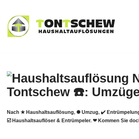
Zum
Inhalt
springen
Nach ★ Haushaltsauflösung, ✺ Umzug, ✔️ Entrümpelung
☑️ Haushaltsauflöser & Entrümpeler. ❤ Kommen Sie doc