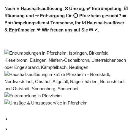
Nach ⭐ Haushaltsauflösung, ❌ Umzug, ✔️ Entrümpelung, ☑️
Räumung und ⇒ Entsorgung für ⭕ Pforzheim gesucht? ➡️
Entrümpelungsdienst Tontschew, Ihr ☑️ Haushaltsauflöser
& Entrümpeler. ❤ Wir freuen uns auf Sie ✉ ✔.