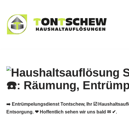
Zum
Inhalt
springen
➡️ Entrümpelungsdienst Tontschew, Ihr ☑️ Haushaltsauf
Entsorgung. ❤ Hoffentlich sehen wir uns bald ✉ ✔.