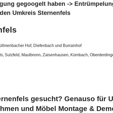
gung gegoogelt haben -> Entrümpelung
 den Umkreis Sternenfels
nfels
üllmenbacher Hof, Diefenbach und Burrainhof
 Sulzfeld, Maulbronn, Zaisenhausen, Kürnbach, Oberderdingen,
ernenfels gesucht? Genauso für
men und Möbel Montage & Demont