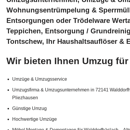
Wohnungsentrümpelung & Sperrmül
Entsorgungen oder Trödelware Werta
Teppichen, Entsorgung / Grundreini
Tontschew, Ihr Haushaltsauflöser & 
Wir bieten Ihnen Umzug fü
Umzüge & Umzugsservice
Umzugsfirma & Umzugsunternehmen in 72141 Walddorfhäslac
Pliezhausen
Günstige Umzug
Hochwertige Umzüge
Möbel Montage & Demontagen für Walddorfhäslach – Alte