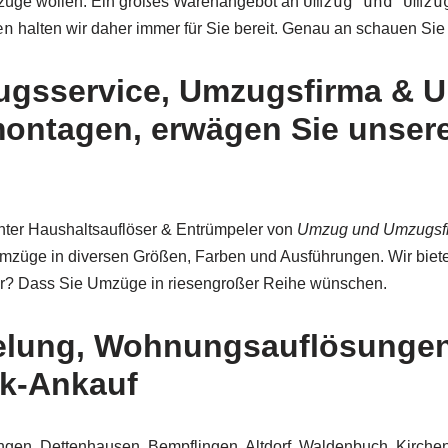
Umzug und Umzu
mzüge wollen. Ein großes Warenangebot an
en
halten wir daher immer für Sie bereit. Genau an schauen Sie
gsservice, Umzugsfirma & 
ntagen, erwägen Sie unsere 
tenter Haushaltsauflöser & Entrümpeler von
Umzug und Umzugsf
 Umzüge in diversen Größen, Farben und Ausführungen. Wir bie
ler? Dass Sie Umzüge in riesengroßer Reihe wünschen.
pelung, Wohnungsauflösunge
ik-Ankauf
n, Dettenhausen, Bempflingen, Altdorf, Waldenbuch, Kirchentell