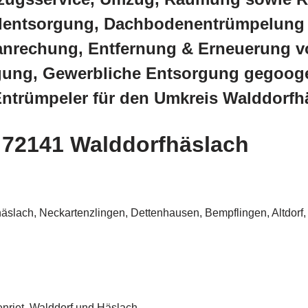
lentsorgung, Dachbodenentrümpelung
nrechung, Entfernung & Erneuerung vo
gung, Gewerbliche Entsorgung gegooge
Entrümpeler für den Umkreis Walddorfh
r 72141 Walddorfhäslach
h, Neckartenzlingen, Dettenhausen, Bempflingen, Altdorf, Wal
nriet, Walddorf und Häslach