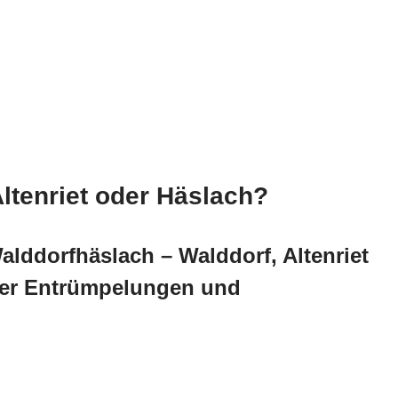
ltenriet oder Häslach?
lddorfhäslach – Walddorf, Altenriet
der Entrümpelungen und