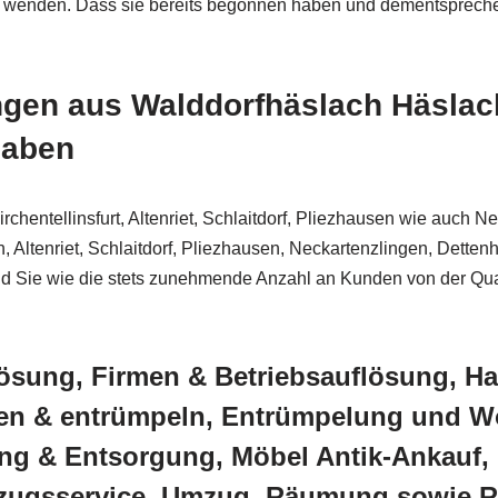
 uns wenden. Dass sie bereits begonnen haben und dementspre
en aus Walddorfhäslach Häslach,
haben
chentellinsfurt, Altenriet, Schlaitdorf, Pliezhausen wie auch 
h, Altenriet, Schlaitdorf, Pliezhausen, Neckartenzlingen, Dett
 sind Sie wie die stets zunehmende Anzahl an Kunden von der Qua
ösung, Firmen & Betriebsauflösung, Ha
sen & entrümpeln, Entrümpelung und 
g & Entsorgung, Möbel Antik-Ankauf,
ugsservice, Umzug, Räumung sowie 