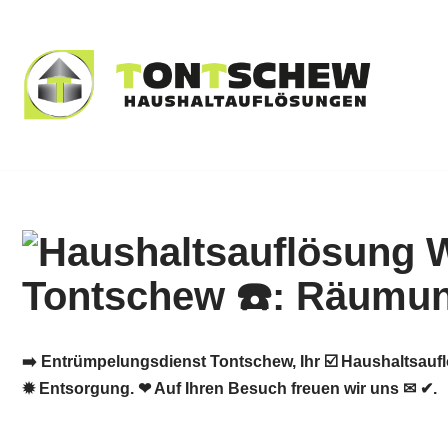
Zum
Inhalt
springen
➡️ Entrümpelungsdienst Tontschew, Ihr ☑️ Haushaltsau
✹ Entsorgung. ❤ Auf Ihren Besuch freuen wir uns ✉ ✔.